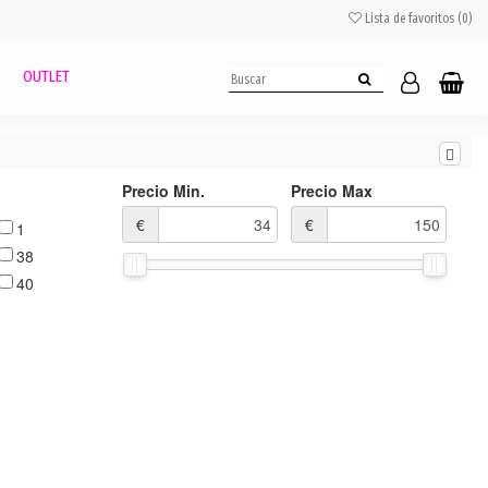
Lista de favoritos (
0
)
OUTLET
Precio Min.
Precio Max
€
€
1
38
40