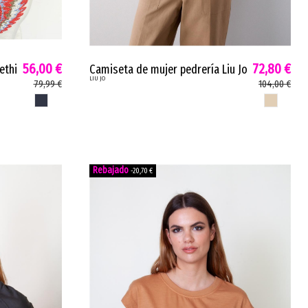
56,00 €
72,80 €
ethi
Camiseta de mujer pedrería Liu Jo
LIU JO
n
punto bordados joya beige
79,99 €
104,00 €
WA6360J3885
AZUL CORONA
BEIGE
-20,70 €