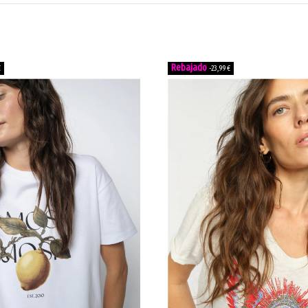
€
-23,99 €