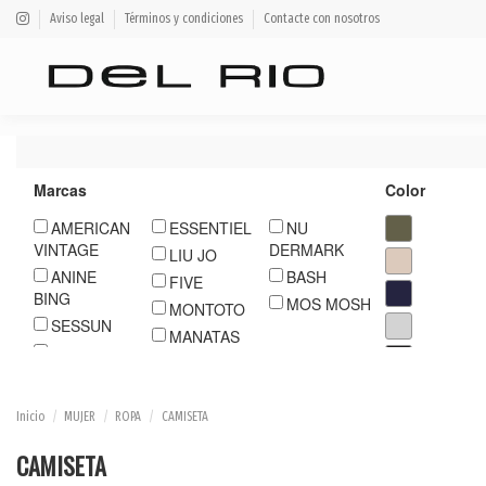
Aviso legal
Términos y condiciones
Contacte con nosotros
Marcas
Color
AMERICAN
ESSENTIEL
NU
VINTAGE
DERMARK
LIU JO
ANINE
BASH
FIVE
BING
MOS MOSH
MONTOTO
SESSUN
MANATAS
MAX MARA
LOLITAS
WEEKEND
Inicio
MUJER
ROPA
CAMISETA
CAMISETA