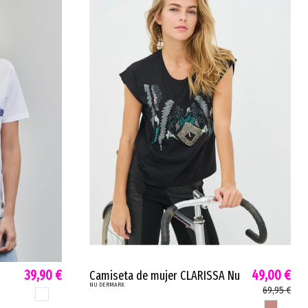
39,90 €
49,00 €
Camiseta de mujer CLARISSA Nu
NU DERMARK
detallados bordados abalorios
69,95 €
BLANCO
marsala petróleo 8745-50
MARSALA