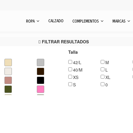
CALZADO
ROPA
COMPLEMENTOS
MARCAS
FILTRAR RESULTADOS
Talla
42/L
M
40/M
L
XS
XL
S
0