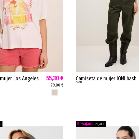
55,30 €
mujer Los Angeles
Camiseta de mujer IONI bash
BASH
lgodón lino blanco
inspiración universitaria retro
79,00 €
7
gris rojo coral 1E26IONI
BLANCO ROTO
€
-20,70 €