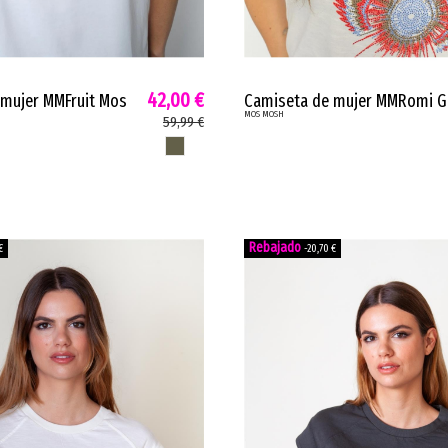
42,00 €
mujer MMFruit Mos
Camiseta de mujer MMRomi G
MOS MOSH
lásico regular blanco
Mos Mosh glamuroso algodó
59,99 €
a 178980
orgánico azul corona crudo...
OLIVA TOSTADA
€
-20,70 €