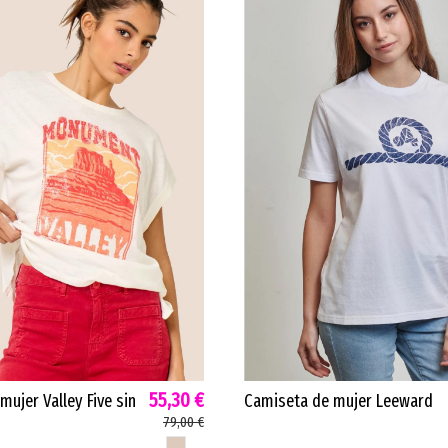
55,30 €
ujer Valley Five sin
Camiseta de mujer Leeward
mpado blanco roto
Amarras algodón premium
79,00 €
orgánico blanco LEEWARD
BLANCO ROTO