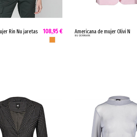
108,95 €
jer Rin Nu jaretas
Americana de mujer Olivi N
NU DERMARK
ullonadas marron
ligeramente entallada falsos
CAMEL
bolsillos azul o rosa 7551-35