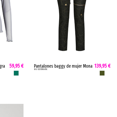
59,95 €
139,95 €
gra
Pantalones baggy de mujer Mona
NU DERMARK
l
N verde oscuro estampado
BOSQUE LLOVIDO
VERDE MILIT
geomtrico cordn y apliques
7328-10