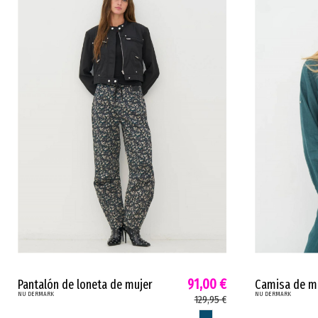
91,00 €
Pantalón de loneta de mujer
Camisa de mu
NU DERMARK
NU DERMARK
CATALINA Nu estampado floral
estilo clási
129,95 €
cordón petróleo 8707-10
PETROLEO