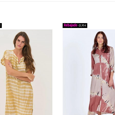
€
-23,95 €