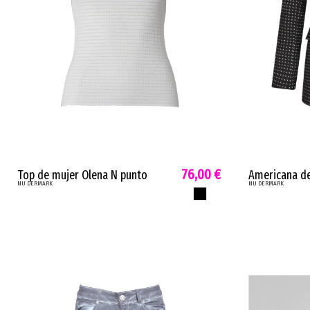
76,00 €
Top de mujer Olena N punto
Americana de
NU DERMARK
NU DERMARK
algodon cuello halter negro o
marino de ve
NEGRO
crema 7525-46
eltico tapeta 