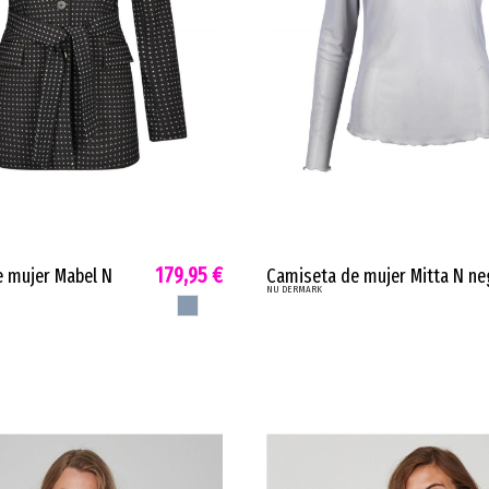
179,95 €
 mujer Mabel N
Camiseta de mujer Mitta N ne
NU DERMARK
stir cuadros tejido
ocre verde o azul reciclada tui
MARINO SUCIO
cinturn a...
elstico 7362-50