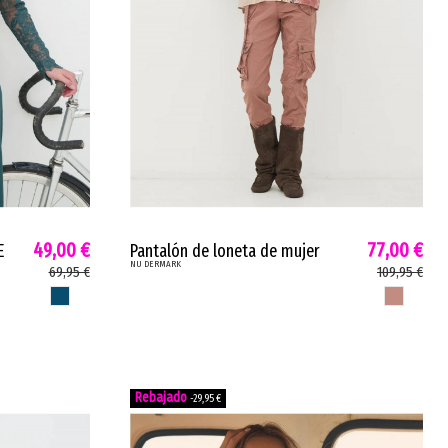
49,00 €
77,00 €
E
Pantalón de loneta de mujer
NU DERMARK
CAMMA Nu cinturón hebilla recto
69,95 €
109,95 €
marsala 8759-10
PETROLEO
MARSALA
-29,95 €