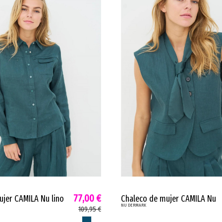
77,00 €
jer CAMILA Nu lino
Chaleco de mujer CAMILA Nu
NU DERMARK
co petróleo 8704-40
corte recto elegante petróleo
109,95 €
8704-33
PETROLEO