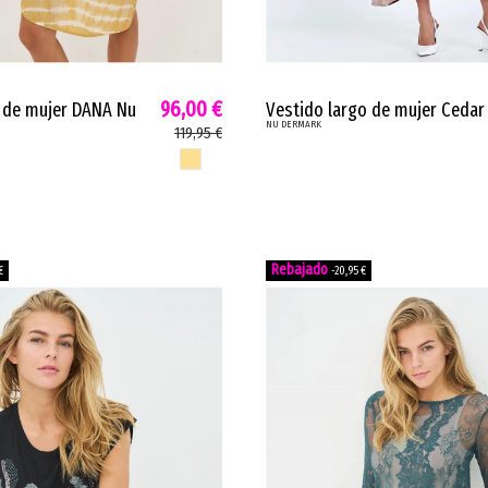
96,00 €
 de mujer DANA Nu
Vestido largo de mujer Cedar
NU DERMARK
a fluida amarillo
cierre frontal botones marsal
119,95 €
6
8747-24
AMARILLO SUN
€
-20,95 €