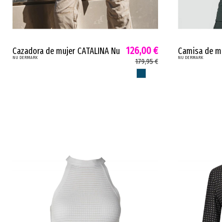
126,00 €
Cazadora de mujer CATALINA Nu
Camisa de mu
NU DERMARK
NU DERMARK
estampado floral cinturón
frontales ab
179,95 €
petróleo 8707-35
7756-40
PETROLEO