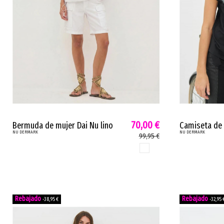
70,00 €
Bermuda de mujer Dai Nu lino
Camiseta de
NU DERMARK
NU DERMARK
transpirable cargo blanco 8800-
detallados b
99,95 €
15
marsala petr
BLANCO
-38,95 €
-32,95 