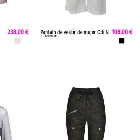
238,00 €
108,00 €
Pantaln de vestir de mujer Odi N
NU DERMARK
doble pinza pata ancha negro o
ROSA NIEBLA
NEGRO
crema 7538-11