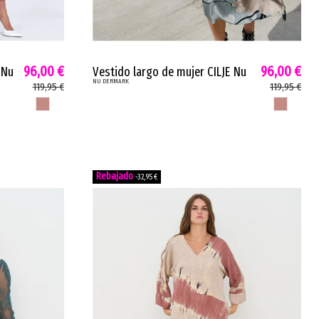
96,00 €
96,00 €
 Nu
Vestido largo de mujer CILJE Nu
NU DERMARK
a
estampado único viscosa azul
119,95 €
119,95 €
menta marsala 8718-23
MARSALA
MARSALA
-32,95 €