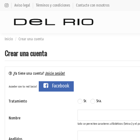
Aviso legal
Términos y condiciones
Contacte con nosotros
Inicio
Crear una cuenta
Crear una cuenta
¿Ya tiene una cuenta?
¡Inicie sesión!
Facebook
Acceder con tu red Social
Sr.
Sra.
Tratamiento
Nombre
Solo se permiten caracteres alfabéticos (letras) y el p
Apellidos