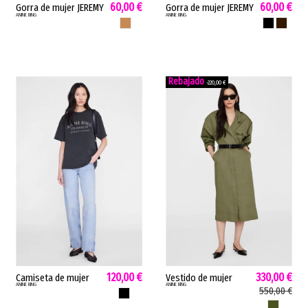
60,00 €
60,00 €
Gorra de mujer JEREMY
Gorra de mujer JEREMY
ANINE BING
ANINE BING
LEOPARD Anine Bing
CAP Anine Bing
LEOPARDO
NEGRO
MARRON
algodón inspiración
algodón estilo
vintage leopardo
deportivo marrón
JEREMY...
negro JEREMY CAP
-220,00 €
120,00 €
330,00 €
Camiseta de mujer
Vestido de mujer
ANINE BING
ANINE BING
CADE MELROSE Anine
Zelda Anine Bing
550,00 €
NEGRO
Bing mezcla algodón
camisero inspiración
VERDE MILIT