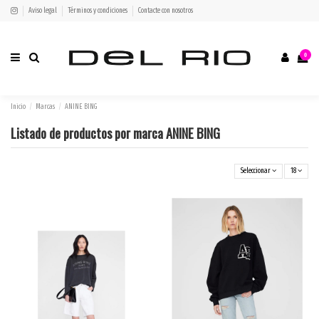
Aviso legal
Términos y condiciones
Contacte con nosotros
0
Inicio
Marcas
ANINE BING
Listado de productos por marca ANINE BING
Seleccionar
18