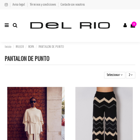
Aviso legal
Términos y condiciones
Contacte con nosotros
0
Inicio
MUJER
ROPA
PANTALON DE PUNTO
PANTALON DE PUNTO
Seleccionar
2