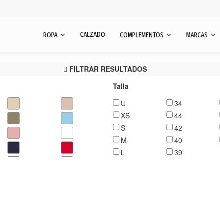
CALZADO
ROPA
COMPLEMENTOS
MARCAS
FILTRAR RESULTADOS
Talla
U
34
XS
44
S
42
M
40
L
39