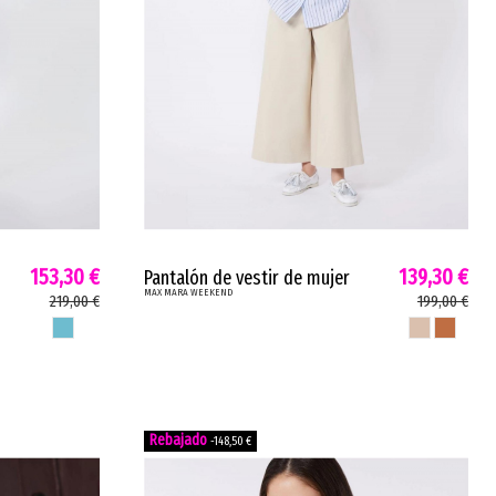
153,30 €
139,30 €
Pantalón de vestir de mujer
MAX MARA WEEKEND
WKDARIETE Max Mara cropped
219,00 €
199,00 €
pernera ancha arena cuero
AZUL2
ARENA
CUERO
WKDARIETE
-148,50 €