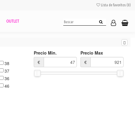
Lista de favoritos (
0
)
OUTLET
Precio Min.
Precio Max
€
€
38
37
36
46