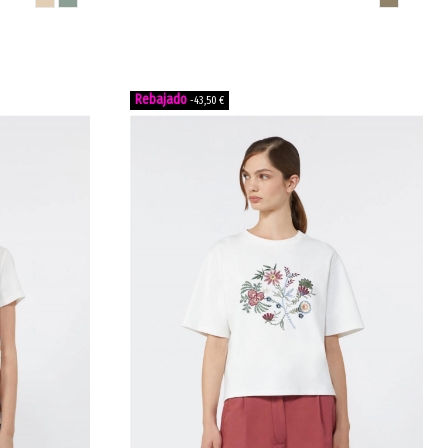
WKDBIGLIA
-43,50 €