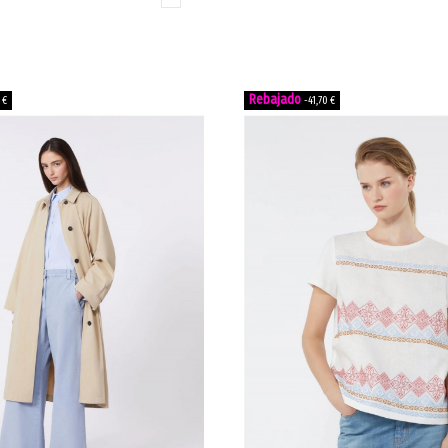
ADUNCO
 €
-41,70 €