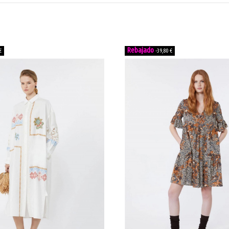
€
-39,80 €