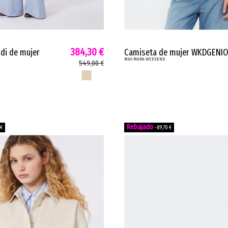
384,30 €
di de mujer
Camiseta de mujer WKDGENIO
MAX MARA WEEKEND
 Mara impermeable
Max Mara lino algodón borda
549,00 €
inturón beige
blanco WKDGENIO
BEIGE
 €
-89,70 €