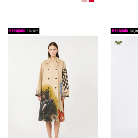
blanco WKD
-394,50 €
-164,70