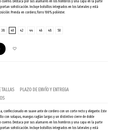
 cuerno. Destaca por sus alamares en los hombros y una capa en la parte
aportan sofisticación. Incluye bolsillos integrados en los laterales y está
ición: Prenda en cordero; forro 100% poliéster.
38
40
42
44
46
48
50
o
E TALLAS
PLAZO DE ENVÍO Y ENTREGA
IOS
na, confeccionado en suave ante de cordero con un corte recto y elegante. Este
lo con solapas, mangas raglán largas y un distintivo cierre de doble
 cuerno. Destaca por sus alamares en los hombros y una capa en la parte
aportan sofisticación. Incluye bolsillos integrados en los laterales y está