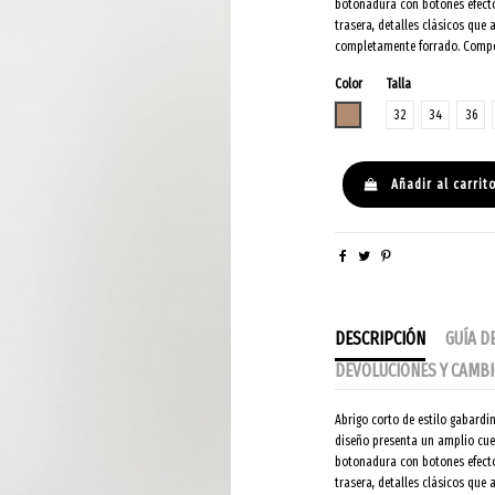
botonadura con botones efecto
trasera, detalles clásicos que 
completamente forrado. Compos
Color
Talla
MARRON GLACE
32
34
36
Añadir al carrit
DESCRIPCIÓN
GUÍA D
DEVOLUCIONES Y CAMB
Abrigo corto de estilo gabardi
diseño presenta un amplio cuel
botonadura con botones efecto
trasera, detalles clásicos que 