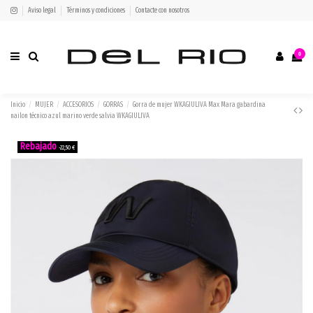
Aviso legal
Términos y condiciones
Contacte con nosotros
0
Inicio
MUJER
ACCESORIOS
GORRAS
Gorra de mujer WKAGIULIVA Max Mara gabardina
nailon técnico azul marino verde salvia WKAGIULIVA
-22,50 €