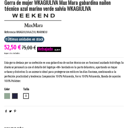
Gorra de mujer WKAGIULIVA Max Mara gabardina nailon
técnico azul marino verde salvia WKAGIULIVA
Referencia
WKAGIULIVA.AZUL MARINO.U
Últimas unidades en stock
52,50 €
75,00 €
-22,50 €
Impuestos incluidos
Esta gorra destaca por su confección en una gabardina de nailon técnico con un funcional acabado hidrófugo. Su
diseño se personaliza con el detalle del logotipo «W» bordado en la parte delantera, aportando un toque
urbano y distintivo. Es un accesorio ideal para protegerse con estilo en los días lluviosos, combinando a la
perfección practicidad y tendencia. Composición: 100% Poliamida, Forro: 100% Poliamida, Banda de sujeción:
100% Poliéster.
Color
Talla
SALVIA
AZUL MARINO
U