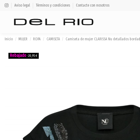
Aviso legal
Términos y condiciones
Contacte con nosotros
Inicio
MUJER
ROPA
CAMISETA
Camiseta de mujer CLARISSA Nu detallados bordad
-20,95 €