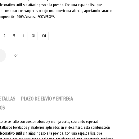
ecorativo sutil sin añadir peso a la prenda. Con una espalda lisa que
 para combinar con vaqueros o bajo una americana abierta, aportando carácter
 Composición: 100% Viscosa ECOVERO™.
S
M
L
XL
XXL
o
E TALLAS
PLAZO DE ENVÍO Y ENTREGA
IOS
corte sencillo con cuello redondo y manga corta, cobrando especial
tallados bordados y abalorios aplicados en el delantero. Esta combinación
ecorativo sutil sin añadir peso a la prenda. Con una espalda lisa que