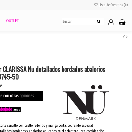
Lista de favoritos (
0
)
OUTLET
 CLARISSA Nu detallados bordados abalorios
 8745-50
XS
le con otras opciones
-20,95 €
corte sencillo con cuello redondo y manga corta, cobrando especial
tallados bordados y abalorios aplicados en el delantero. Esta combinación