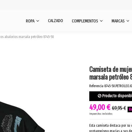
CALZADO
ROPA
COMPLEMENTOS
MARCAS
os abalorios marsala petróleo 8745-50
Camiseta de mujer
marsala petróleo
Referencia
8745-50.PETROLEO.X
Producto disponib
49,00 €
69,95 €
Impuestos incluidos
Esta camiseta destaca por su 
protagonismo gracias a sus de