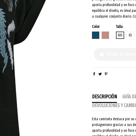
aporta profundidad y un foco d
equilibra el diseño, es ideal
a cualquier conjunto diario.
Color
Talla
PETROLEO
MARSALA
XXS
XS
Añadir al carrit
DESCRIPCIÓN
GUÍA D
DEVOLUCIONES Y CAMB
Esta camiseta destaca por su 
protagonismo gracias a sus de
aporta profundidad y un foco d