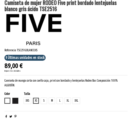
Camiseta de mujer RODEO Five print bordado lentejuelas
blanco gris ácido TSE2516
Referencia
TSE2516.BLANCO.XS
Últimas unidades en stock
89,00 €
Impuestos incluidos
Camiseta de manga corta con cuello caja, print con bordado y lentejuelas Rodeo Bar. Composición: 100%
ALGODÓN.
Color
Talla
BLANCO
GRIS ACIDO
XXS
XS
S
M
L
XL
XXL