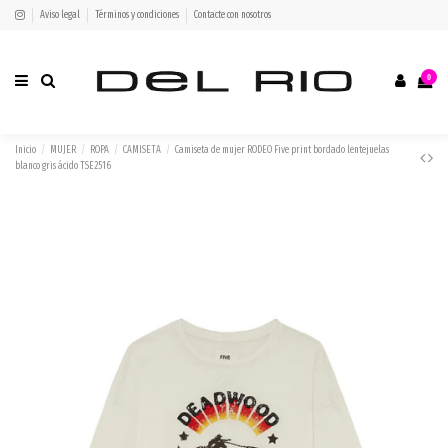
Aviso legal
Términos y condiciones
Contacte con nosotros
0
Inicio
MUJER
ROPA
CAMISETA
Camiseta de mujer RODEO Five print bordado lentejuelas
blanco gris ácido TSE2516