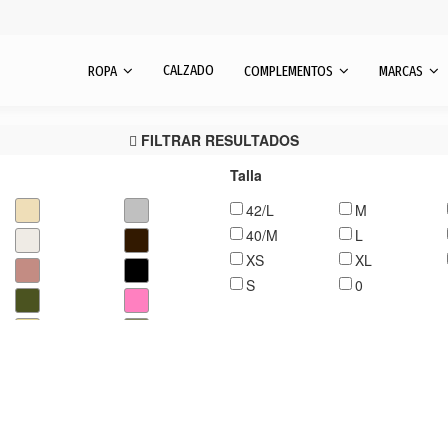
CALZADO
ROPA
COMPLEMENTOS
MARCAS
FILTRAR RESULTADOS
Talla
42/L
M
40/M
L
XS
XL
S
0