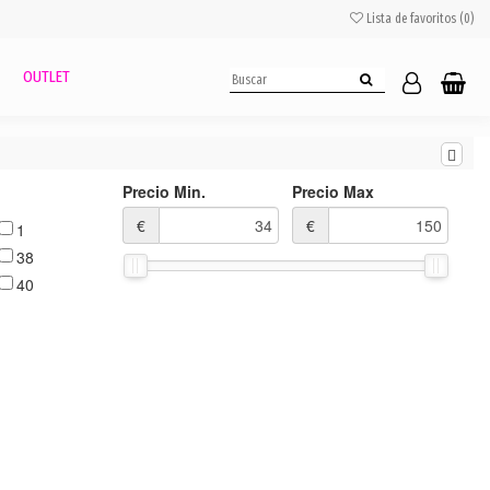
Lista de favoritos (
0
)
OUTLET
Precio Min.
Precio Max
€
€
1
38
40