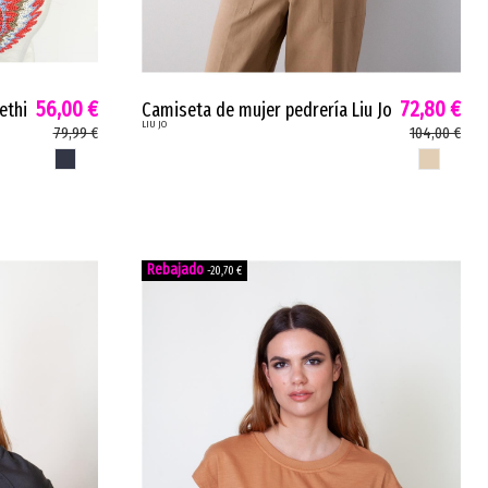
56,00 €
72,80 €
ethi
Camiseta de mujer pedrería Liu Jo
LIU JO
n
punto bordados joya beige
79,99 €
104,00 €
WA6360J3885
AZUL CORONA
BEIGE
-20,70 €