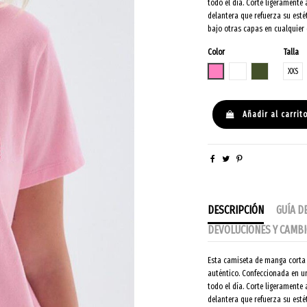
todo el día. Corte ligeramente
delantera que refuerza su esté
bajo otras capas en cualquier
Color
Talla
ROSA
BLANCO
KAKI
XXS
Añadir al carrit
DESCRIPCIÓN
GUÍA D
DEVOLUCIONES Y CAMB
Esta camiseta de manga corta 
auténtico. Confeccionada en un
todo el día. Corte ligeramente
delantera que refuerza su esté