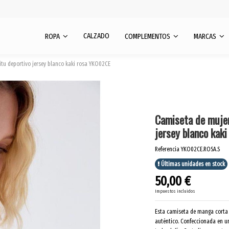
CALZADO
ROPA
COMPLEMENTOS
MARCAS
tu deportivo jersey blanco kaki rosa YKO02CE
Camiseta de mujer
jersey blanco kak
Referencia
YKO02CE.ROSA.S
Últimas unidades en stock
50,00 €
Impuestos incluidos
Esta camiseta de manga corta 
auténtico. Confeccionada en un