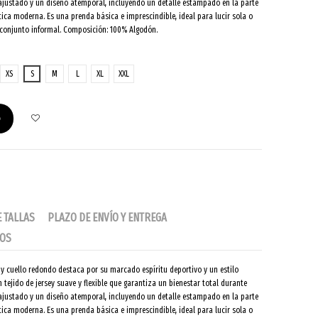
 ajustado y un diseño atemporal, incluyendo un detalle estampado en la parte
tica moderna. Es una prenda básica e imprescindible, ideal para lucir sola o
 conjunto informal. Composición: 100% Algodón.
XS
S
M
L
XL
XXL
o
E TALLAS
PLAZO DE ENVÍO Y ENTREGA
IOS
y cuello redondo destaca por su marcado espíritu deportivo y un estilo
 tejido de jersey suave y flexible que garantiza un bienestar total durante
 ajustado y un diseño atemporal, incluyendo un detalle estampado en la parte
tica moderna. Es una prenda básica e imprescindible, ideal para lucir sola o