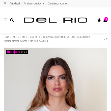
Aviso legal
Términos y condiciones
Contacte con nosotros
0
Inicio
MUJER
ROPA
CAMISETA
Camiseta de mujer MODENA CUORE Studio Manata
ranglán algodón corazón crudo MODENA CUORE
-20,70 €