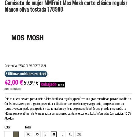
Camiseta de mujer MMFruit Mos Mosh corte clásico regular
blanco oliva tostada 178980
Referencia
178980.OLIVA TOSTADA.M
Últimas unidades en stock
42,00 €
59,99 €
-17,99 €
Impuestos incluidos
Esta camiseta destaca por su corte clásico de silueta regular, que ofrece una gran comodidad para el uso diario.
Confeccionada en puro algodón, presenta un diseño con cuello redondo y manga corta, completado con un
llamativo estampado que aporta un toque moderno y lleno de personalidad. Es una prenda muy versátil e
idónea para combinar de forma sencilla con vaqueros, pantalones cortos o looks informales. Composición: 100%
Algodón.
Color
Talla
BLANCO
OLIVA TOSTADA
XXS
XS
S
M
L
XL
XXL