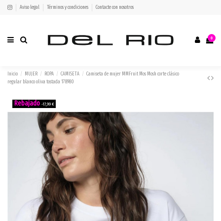
Aviso legal
Términos y condiciones
Contacte con nosotros
0
Inicio
MUJER
ROPA
CAMISETA
Camiseta de mujer MMFruit Mos Mosh corte clásico
regular blanco oliva tostada 178980
-17,99 €