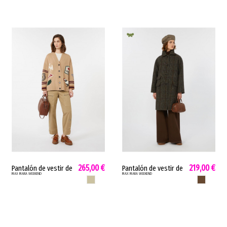
265,00 €
219,00 €
Pantalón de vestir de
Pantalón de vestir de
MAX MARA WEEKEND
MAX MARA WEEKEND
mujer Colonia Max
mujer Nanda Max
DESIERTO SAGE
CHOCOLATE 
Mara cargo intarsia
Mara pierna ancha
utilitarios desierto
oversize chocolate
COLONIA
NANDA