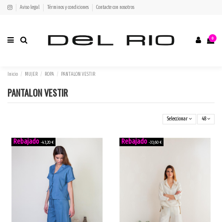
Aviso legal
Términos y condiciones
Contacte con nosotros
0
Inicio
MUJER
ROPA
PANTALON VESTIR
PANTALON VESTIR
Seleccionar
48
-43,20 €
-33,60 €