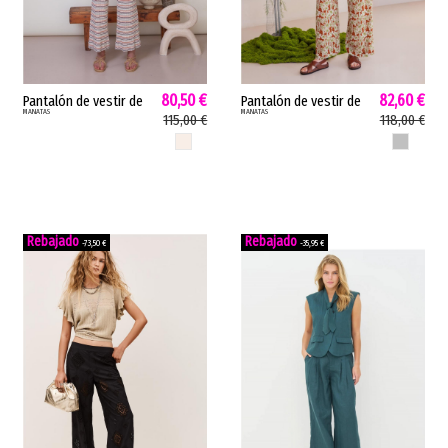
80,50 €
82,60 €
Pantalón de vestir de
Pantalón de vestir de
MANATAS
MANATAS
mujer MARLON
mujer DIEGO SELVA
115,00 €
118,00 €
MIKONOS Studio
Studio Manata palazzo
CRUDO
UNICO
Manata crop cinturilla
lurex tropical único...
elástica crudo...
-73,50 €
-35,95 €