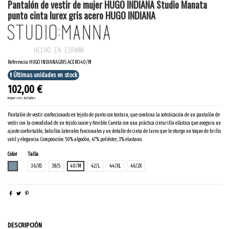
Pantalón de vestir de mujer HUGO INDIANA Studio Manata
punto cinta lurex gris acero HUGO INDIANA
Referencia
HUGO INDIANA.GRIS ACERO.40/M
Últimas unidades en stock
102,00 €
Impuestos incluidos
Pantalón de vestir confeccionado en tejido de punto con textura, que combina la sofisticación de un pantalón de
vestir con la comodidad de un tejido suave y flexible. Cuenta con una práctica cinturilla elástica que asegura un
ajuste confortable, bolsillos laterales funcionales y un detalle de cinta de lurex que le otorga un toque de brillo
sutil y elegancia. Composición: 50% algodón, 47% poliéster, 3% elastano.
Color
Talla
GRIS ACERO
36/XS
38/S
40/M
42/L
44/XL
46/2X
DESCRIPCIÓN