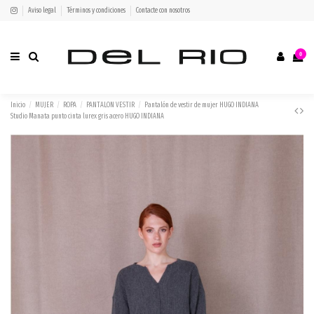
Aviso legal
Términos y condiciones
Contacte con nosotros
0
Inicio
MUJER
ROPA
PANTALON VESTIR
Pantalón de vestir de mujer HUGO INDIANA
Studio Manata punto cinta lurex gris acero HUGO INDIANA