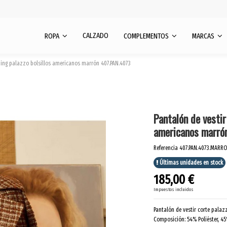
CALZADO
ROPA
COMPLEMENTOS
MARCAS
ming palazzo bolsillos americanos marrón 407.PAN.4073
Pantalón de vestir
americanos marró
Referencia
407.PAN.4073.MARR
Últimas unidades en stock
185,00 €
Impuestos incluidos
Pantalón de vestir corte palaz
Composición: 54% Poliéster, 45