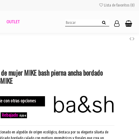
Lista de favoritos (
0
)
OUTLET
r de mujer MIKE bash pierna ancha bordado
6MIKE
le con otras opciones
-73,50 €
ccionado en algodón de origen ecológico, destaca por su elegante silueta de
isticado bordado calado con motivos geométricos y florales que crea un