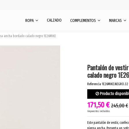
CALZADO
ROPA
COMPLEMENTOS
MARCAS
erna ancha bordado calado negro 1E26MIKE
Pantalón de vesti
calado negro 1E2
Referencia
1E26MIKE.NEGRO.32
Producto disponib
171,50 €
245,00 €
Impuestos incluidos
Este pantalón de vestir, confe
pierna ancha. Presenta un sof