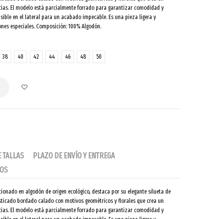
cias. El modelo está parcialmente forrado para garantizar comodidad y
sible en el lateral para un acabado impecable. Es una pieza ligera y
ones especiales. Composición: 100% Algodón.
38
40
42
44
46
48
50
o
E TALLAS
PLAZO DE ENVÍO Y ENTREGA
IOS
ccionado en algodón de origen ecológico, destaca por su elegante silueta de
isticado bordado calado con motivos geométricos y florales que crea un
cias. El modelo está parcialmente forrado para garantizar comodidad y