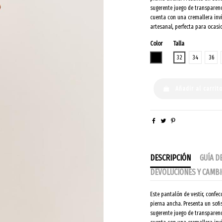
sugerente juego de transparen
cuenta con una cremallera invi
artesanal, perfecta para ocasi
Color
Talla
NEGRO
32
34
36
Añadir al carrit
DESCRIPCIÓN
GUÍA D
DEVOLUCIONES Y CAMB
Este pantalón de vestir, confe
pierna ancha. Presenta un sof
sugerente juego de transparen