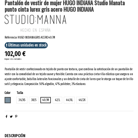
Pantalón de vestir de mujer HUGO INDIANA Studio Manata
punto cinta lurex gris acero HUGO INDIANA
Referencia
HUGO INDIANA.GRIS ACERO.40/M
Últimas unidades en stock
102,00 €
Impuestos incluidos
Pantalón de vestir confeccionado en tejido de punto con textura, que combina la sofisticación de un pantalón de
vestir con la comodidad de un tejido suave y flexible. Cuenta con una práctica cinturilla elástica que asegura un
ajuste confortable, bolsillos laterales funcionales y un detalle de cinta de lurex que le otorga un toque de brillo
sutil y elegancia. Composición: 50% algodón, 47% poliéster, 3% elastano.
Color
Talla
GRIS ACERO
36/XS
38/S
40/M
42/L
44/XL
46/2X
DESCRIPCIÓN