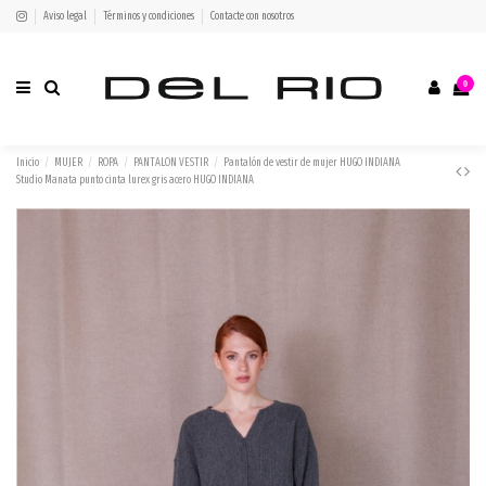
Aviso legal
Términos y condiciones
Contacte con nosotros
0
Inicio
MUJER
ROPA
PANTALON VESTIR
Pantalón de vestir de mujer HUGO INDIANA
Studio Manata punto cinta lurex gris acero HUGO INDIANA