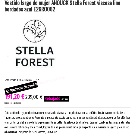
Vestido largo de mujer ANOUCK Stella Forest viscosa lino
bordados azul E26RO062
Producto disponible con otras opciones
Referencia
E26RO062.AZUL.32
191,20 €
239,00 €
-47,80 €
Impuestos incluidos
Este vestido largo, confeccionado en mezcla de viscosa y lino, destaca por su estética botánica con bordados e
incrustaciones a contraste. Presenta un elegante escote tunecino, mangas raglán abullonadas con puños elásticos
y un cinturón del mismo tejido que permite entallar la silueta. Su diseño artesanal combina texturas naturales
con un aire refinado y atemporal, logrando una pieza sofisticada que aporta un movimiento ligero y femenino
al caminar. Composición: 50% Viscosa, 50% Lino.