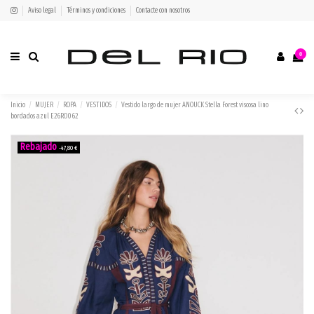
Aviso legal
Términos y condiciones
Contacte con nosotros
0
Inicio
MUJER
ROPA
VESTIDOS
Vestido largo de mujer ANOUCK Stella Forest viscosa lino
bordados azul E26RO062
-47,80 €