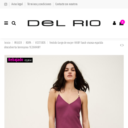
Aviso legal
Términos y condiciones
Contacte con nosotros
0
Inicio
MUJER
ROPA
VESTIDOS
Vestido largo de mujer HANY bash viscosa espalda
descubierta berenjena 1E26HANY
-53,00 €