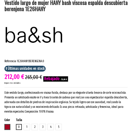
Vestido largo de mujer HANY bash viscosa espalda descubierta
berenjena 1E26HANY
Referencia
1E26HANY.BERENGENA.0
Últimas unidades en stock
212,00 €
265,00 €
-53,00 €
Impuestos incluidos
Este vestido largo, confeccionado en viscosa fluida, destaca por su elegante silueta lencera de corte minimalista.
Presenta un sofisticado escote en V y finos tirantes de cadena que realzan una espectacular espalda descubierta,
adornada con detalles de piedras de inspiración orgánica. Su tejido ligero cae con suavidad, realzando la
figura con naturalidad y un movimiento delicado. Es una pieza refinada, sofisticada y femenina, ideal para
eventos especiales. Composición: 100% Viscosa.
Color
Talla
BERENJENA
0
1
2
3
4
5