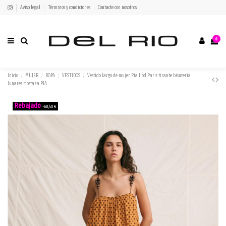
Aviso legal
Términos y condiciones
Contacte con nosotros
0
Inicio
MUJER
ROPA
VESTIDOS
Vestido largo de mujer Pia Hod Paris tirante bisutería
lunares mostaza PIA
-68,40 €