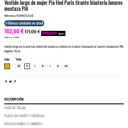
Vestido largo de mujer Pia Hod Paris tirante bisutería lunares
mostaza PIA
Referencia
PIA.MOSTAZA.XS
Últimas unidades en stock
102,60 €
171,00 €
-68,40 €
Impuestos incluidos
Vestido largo con tirante fino, detalle de bisutería y elástico en el pecho. Estampado en luneres. Composición: 99%
Algodón, 1% EA.
Color
Talla
MOSTAZA
XXS
XS
S
M
L
XL
XXL
DESCRIPCIÓN
GUÍA DE TALLAS
PLAZO DE ENVÍO Y ENTREGA
DEVOLUCIONES Y CAMBIOS