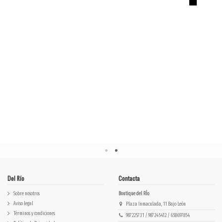
MULTICOLOR
corazn mangas
mangas
abullonadas
abullonadas flores...
1H22BOBY
Del Río
Contacta
Sobre nosotros
Boutique del RÍo
Aviso legal
Plaza Inmaculada, 11 Bajo León
Términos y condiciones
987225731 / 987245412 / 658697854