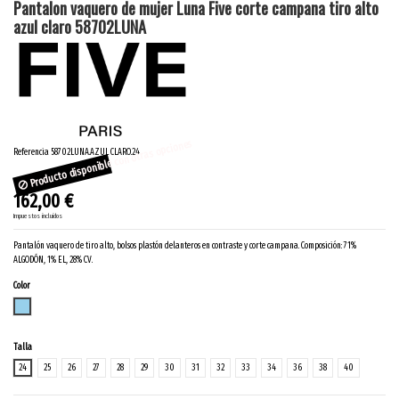
Pantalon vaquero de mujer Luna Five corte campana tiro alto
azul claro 58702LUNA
Producto disponible con otras opciones
Referencia
58702LUNA.AZUL CLARO.24
162,00 €
Impuestos incluidos
Pantalón vaquero de tiro alto, bolsos plastón delanteros en contraste y corte campana. Composición: 71%
ALGODÓN, 1% EL, 28% CV.
Color
AZUL CLARO
Talla
24
25
26
27
28
29
30
31
32
33
34
36
38
40