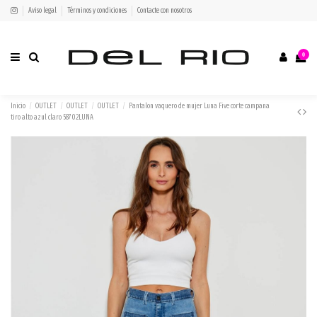
Aviso legal
Términos y condiciones
Contacte con nosotros
0
Inicio
OUTLET
OUTLET
OUTLET
Pantalon vaquero de mujer Luna Five corte campana
tiro alto azul claro 58702LUNA