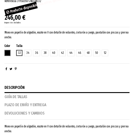
Producto disponible con otras opciones
Referencia
311SD25072.NEGRO.32
246,00 €
Impuestos incluidos
Mono en popelín de algodón, escote en V con detalle de volantes, cinturón a juego, pantalón con pinzas y pierna
ancha.
Color
Talla
NEGRO
32
34
36
38
40
42
44
46
48
50
52
DESCRIPCIÓN
GUÍA DE TALLAS
PLAZO DE ENVÍO Y ENTREGA
DEVOLUCIONES Y CAMBIOS
Mono en popelín de algodón, escote en V con detalle de volantes, cinturón a juego, pantalón con pinzas y pierna
ancha.