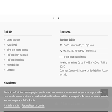
Del Río
Contacta
Sobre nosotros
Boutique del RÍo
Aviso legal
Plaza Inmaculada, 11 Bajo León
Términos y condiciones
987225731 / 987245412 / 658697854
Política de Privacidad
info@boutiquedelrio.es
Política de cookies
Nuestro horario es: De L a S 10:15 a 14:00 / 17:00 a
Accesibilidad
20:30
Contacto
Domingos Cerrado / Sábados tarde de Julio y Agosto
cerrado
Newsletter
Este sitio web utiliza cookies propias y de terceros para mejorar nuestros servicios y mostrarle publicidad
relacionada con sus preferencias mediante el análisis de sus hábitos de navegación. Para dar su consentimiento
Puedes darte de baja en cualquier momento.
sobre su uso pulse el botón Acepto.
Acepto las
condiciones generales
y la
política de privacidad
Añadir al carrito
Más información
Personalizar las cookies