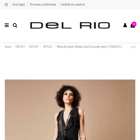
Aviso legal
Términos y condiciones
Contacte con nosotros
0
Inicio
OUTLET
OUTLET
OUTLET
Mono de mujer Alessia Santi tirantes negro 311SD25072