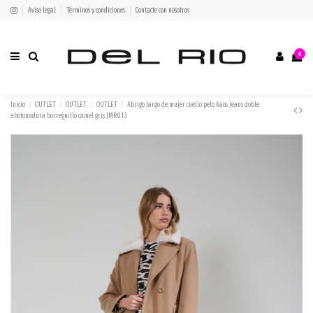
Aviso legal
Términos y condiciones
Contacte con nosotros
0
Inicio
OUTLET
OUTLET
OUTLET
Abrigo largo de mujer cuello pelo Kaos Jeans doble
abotonadura borreguillo camel gris JMR013