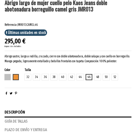
Abrigo largo de mujer cuello pelo Kaos Jeans doble
abotonadura borreguillo camel gris JMR013
Referencia
JMR013.CAMEL.46
Últimas unidades en stock
295,00 €
Impuestos incluidos
Abrigo sastre, largo a rodilla, cruzado, cierre con doble abotonadura, doble solapa y con cuello en borreguillo.
Manga pegada, ligeramente entallado y bolsillos frontales con tapeta. Composición: 100% poliester.
Color
Talla
GRIS
CAMEL
32
34
36
38
40
42
44
46
48
50
52
DESCRIPCIÓN
GUÍA DE TALLAS
PLAZO DE ENVÍO Y ENTREGA