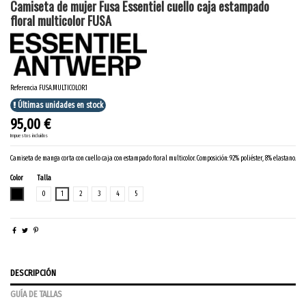
Camiseta de mujer Fusa Essentiel cuello caja estampado
floral multicolor FUSA
Referencia
FUSA.MULTICOLOR.1
Últimas unidades en stock
95,00 €
Impuestos incluidos
Camiseta de manga corta con cuello caja con estampado floral multicolor. Composición: 92% poliéster, 8% elastano.
Color
Talla
MULTICOLOR
0
1
2
3
4
5
DESCRIPCIÓN
GUÍA DE TALLAS