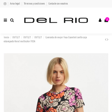
Aviso legal
Términos y condiciones
Contacte con nosotros
0
Inicio
OUTLET
OUTLET
OUTLET
Camiseta de mujer Fusa Essentiel cuello caja
estampado floral multicolor FUSA