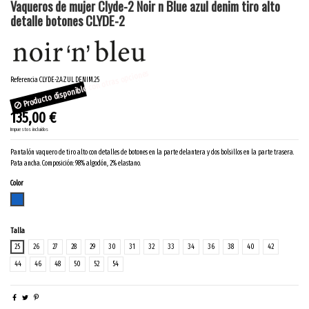
Vaqueros de mujer Clyde-2 Noir n Blue azul denim tiro alto
detalle botones CLYDE-2
Producto disponible con otras opciones
Referencia
CLYDE-2.AZUL DENIM.25
135,00 €
Impuestos incluidos
Pantalón vaquero de tiro alto con detalles de botones en la parte delantera y dos bolsillos en la parte trasera.
Pata ancha. Composición: 98% algodón, 2% elastano.
Color
AZUL DENIM
Talla
25
26
27
28
29
30
31
32
33
34
36
38
40
42
44
46
48
50
52
54