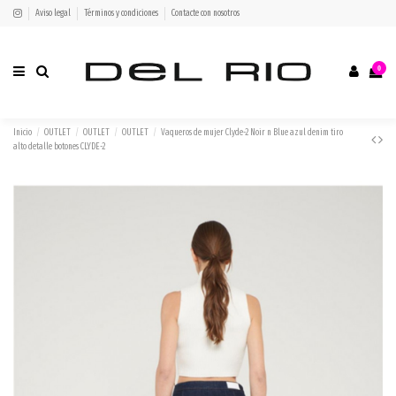
Aviso legal
Términos y condiciones
Contacte con nosotros
0
Inicio
OUTLET
OUTLET
OUTLET
Vaqueros de mujer Clyde-2 Noir n Blue azul denim tiro
alto detalle botones CLYDE-2