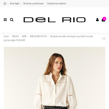
Aviso legal
Términos y condiciones
Contacte con nosotros
0
Inicio
MUJER
ROPA
PANTALON VESTIR
Pantalon de vestir de mujer cary bash tiro alto
pinzas negro 1H24CARY