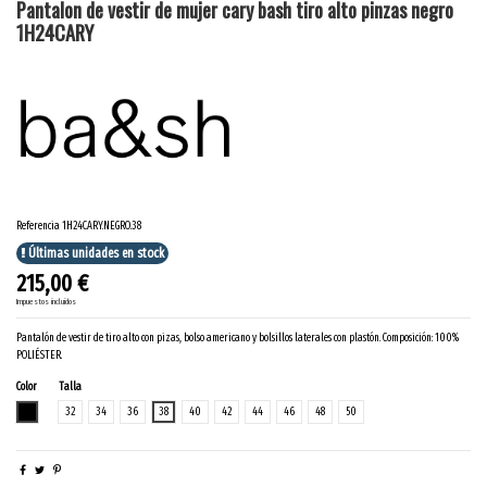
Pantalon de vestir de mujer cary bash tiro alto pinzas negro
1H24CARY
Referencia
1H24CARY.NEGRO.38
Últimas unidades en stock
215,00 €
Impuestos incluidos
Pantalón de vestir de tiro alto con pizas, bolso americano y bolsillos laterales con plastón. Composición: 100%
POLIÉSTER.
Color
Talla
NEGRO
32
34
36
38
40
42
44
46
48
50