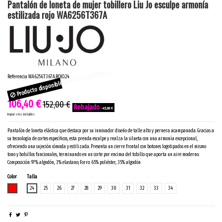
Pantalón de loneta de mujer tobillero Liu Jo esculpe armonía
estilizada rojo WA6256T367A
Producto disponible con otras opciones
Referencia
WA6256T367A.ROJO.24
106,40 €
152,00 €
-45,60 €
Impuestos incluidos
Pantalón de loneta elástica que destaca por su innovador diseño de talle alto y pernera acampanada. Gracias a
su tecnología de cortes específicos, esta prenda esculpe y realza la silueta con una armonía excepcional,
ofreciendo una sujeción cómoda y estilizada. Presenta un cierre frontal con botones logotipados en el mismo
tono y bolsillos funcionales, terminando en un corte por encima del tobillo que aporta un aire moderno.
Composición: 97% algodón, 3% elastano; Forro: 65% poliéster, 35% algodón
Color
Talla
ROJO
24
25
26
27
28
29
30
31
32
33
34