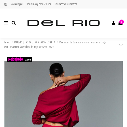
Aviso legal
Términos y condiciones
Contacte con nosotros
0
Inicio
MUJER
ROPA
PANTALON LONETA
Pantalón de loneta de mujer tobillero Liu Jo
esculpe armonía estilizada rojo WA6256T367A
-45,60 €