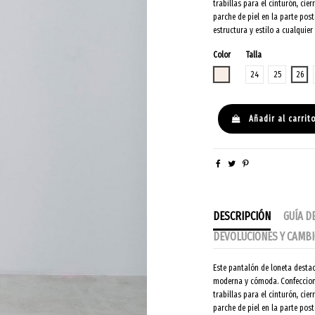
trabillas para el cinturón, cier
parche de piel en la parte post
estructura y estilo a cualquie
Color
Talla
CRUDO
24
25
26
Añadir al carrit
DESCRIPCIÓN
GUÍA D
DEVOLUCIONES Y CAMB
Este pantalón de loneta destac
moderna y cómoda. Confecciona
trabillas para el cinturón, cier
parche de piel en la parte post