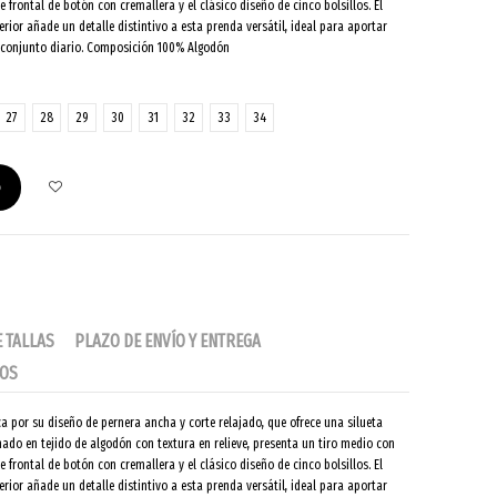
re frontal de botón con cremallera y el clásico diseño de cinco bolsillos. El
erior añade un detalle distintivo a esta prenda versátil, ideal para aportar
r conjunto diario. Composición 100% Algodón
27
28
29
30
31
32
33
34
o
E TALLAS
PLAZO DE ENVÍO Y ENTREGA
IOS
a por su diseño de pernera ancha y corte relajado, que ofrece una silueta
do en tejido de algodón con textura en relieve, presenta un tiro medio con
re frontal de botón con cremallera y el clásico diseño de cinco bolsillos. El
erior añade un detalle distintivo a esta prenda versátil, ideal para aportar