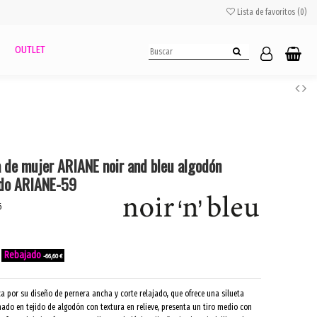
Lista de favoritos (
0
)
OUTLET
a de mujer ARIANE noir and bleu algodón
udo ARIANE-59
6
-66,60 €
a por su diseño de pernera ancha y corte relajado, que ofrece una silueta
do en tejido de algodón con textura en relieve, presenta un tiro medio con