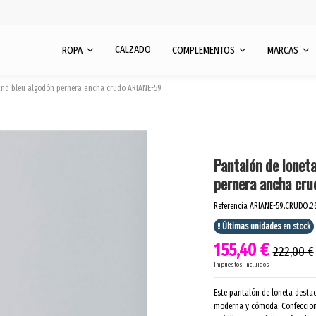
CALZADO
ROPA
COMPLEMENTOS
MARCAS
 and bleu algodón pernera ancha crudo ARIANE-59
Pantalón de lonet
pernera ancha cr
Referencia
ARIANE-59.CRUDO.2
Últimas unidades en stock
155,40 €
222,00 €
Impuestos incluidos
Este pantalón de loneta destac
moderna y cómoda. Confecciona