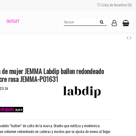
Lista de favoritos (
0
)
OUTLET
a de mujer JEMMA Labdip ballon redondeado
ocre rosa JEMMA-PO1631
ZO.26
-34,50 €
modelo "ballon" de culto de la marca. Diseño que estiliza y moderniza.
, un volumen redondeado en caderas y muslos que se ajusta de nuevo al llegar