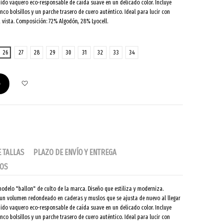
ejido vaquero eco-responsable de caída suave en un delicado color. Incluye
inco bolsillos y un parche trasero de cuero auténtico. Ideal para lucir con
a vista. Composición: 72% Algodón, 28% Lyocell.
26
27
28
29
30
31
32
33
34
o
E TALLAS
PLAZO DE ENVÍO Y ENTREGA
IOS
modelo "ballon" de culto de la marca. Diseño que estiliza y moderniza.
, un volumen redondeado en caderas y muslos que se ajusta de nuevo al llegar
ejido vaquero eco-responsable de caída suave en un delicado color. Incluye
inco bolsillos y un parche trasero de cuero auténtico. Ideal para lucir con