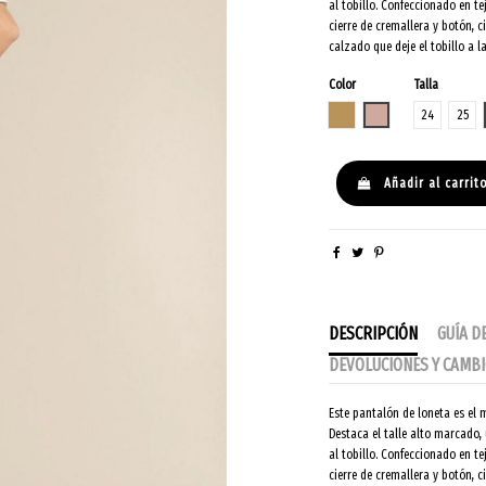
al tobillo. Confeccionado en t
cierre de cremallera y botón, c
calzado que deje el tobillo a l
Color
Talla
OCRE
CUARZO
24
25
Añadir al carrit
DESCRIPCIÓN
GUÍA D
DEVOLUCIONES Y CAMB
Este pantalón de loneta es el 
Destaca el talle alto marcado
al tobillo. Confeccionado en t
cierre de cremallera y botón, c