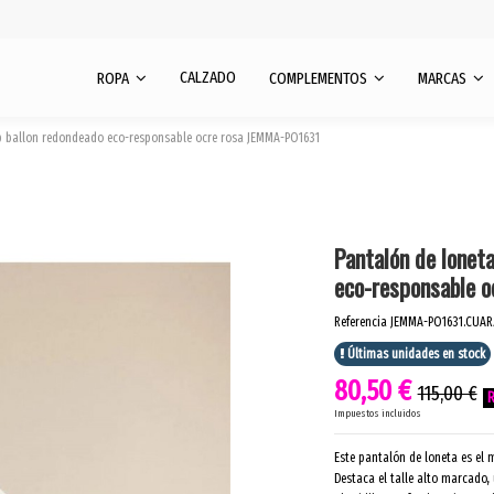
CALZADO
ROPA
COMPLEMENTOS
MARCAS
p ballon redondeado eco-responsable ocre rosa JEMMA-PO1631
Pantalón de lonet
eco-responsable 
Referencia
JEMMA-PO1631.CUAR
Últimas unidades en stock
80,50 €
115,00 €
Impuestos incluidos
Este pantalón de loneta es el 
Destaca el talle alto marcado