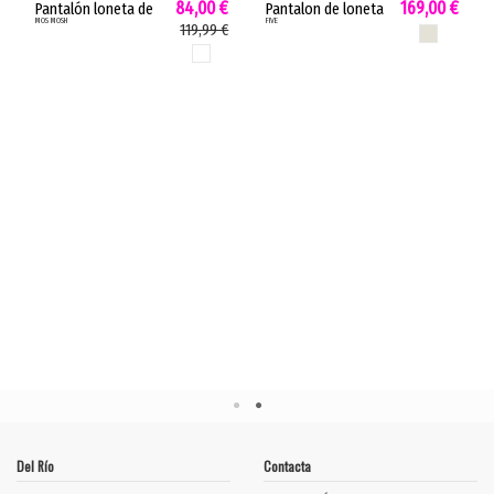
84,00 €
169,00 €
Pantalón loneta de
Pantalon de loneta
MOS MOSH
FIVE
mujer MMAshley
de mujer LUCIE Five
119,99 €
MERENGUE
Deluxe Mos Mosh
plastón pierna
BLANCO
suave elástico liso
ancha blanco
blanco 178560
merengue
53184LUCIE
Del Río
Contacta