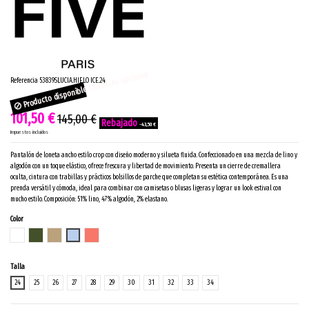
Producto disponible con otras opciones
Referencia
53839SLUCIA.HIELO ICE.24
101,50 €
145,00 €
-43,50 €
Impuestos incluidos
Pantalón de loneta ancho estilo crop con diseño moderno y silueta fluida. Confeccionado en una mezcla de lino y
algodón con un toque elástico, ofrece frescura y libertad de movimiento. Presenta un cierre de cremallera
oculta, cintura con trabillas y prácticos bolsillos de parche que completan su estética contemporánea. Es una
prenda versátil y cómoda, ideal para combinar con camisetas o blusas ligeras y lograr un look estival con
mucho estilo. Composición: 51% lino, 47% algodón, 2% elastano.
Color
BLANCO
KAKI
GALLETA
HIELO ICE
ATARDECER
Talla
24
25
26
27
28
29
30
31
32
33
34