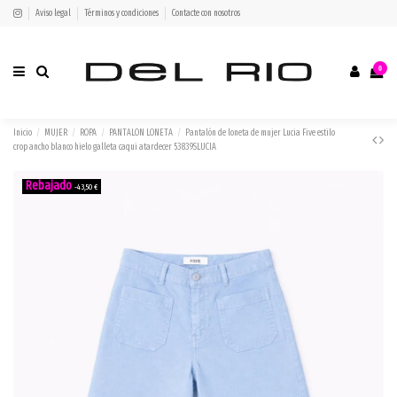
Aviso legal
Términos y condiciones
Contacte con nosotros
0
Inicio
MUJER
ROPA
PANTALON LONETA
Pantalón de loneta de mujer Lucia Five estilo
crop ancho blanco hielo galleta caqui atardecer 53839SLUCIA
-43,50 €