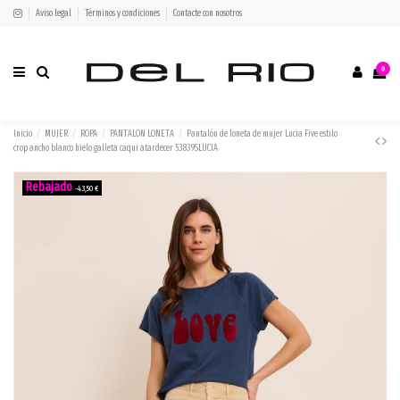
Aviso legal
Términos y condiciones
Contacte con nosotros
0
Inicio
MUJER
ROPA
PANTALON LONETA
Pantalón de loneta de mujer Lucia Five estilo
crop ancho blanco hielo galleta caqui atardecer 53839SLUCIA
-43,50 €