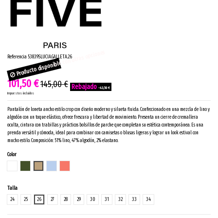
Producto disponible con otras opciones
Referencia
53839SLUCIA.GALLETA.26
101,50 €
145,00 €
-43,50 €
Impuestos incluidos
Pantalón de loneta ancho estilo crop con diseño moderno y silueta fluida. Confeccionado en una mezcla de lino y
algodón con un toque elástico, ofrece frescura y libertad de movimiento. Presenta un cierre de cremallera
oculta, cintura con trabillas y prácticos bolsillos de parche que completan su estética contemporánea. Es una
prenda versátil y cómoda, ideal para combinar con camisetas o blusas ligeras y lograr un look estival con
mucho estilo. Composición: 51% lino, 47% algodón, 2% elastano.
Color
BLANCO
KAKI
GALLETA
HIELO ICE
ATARDECER
Talla
24
25
26
27
28
29
30
31
32
33
34