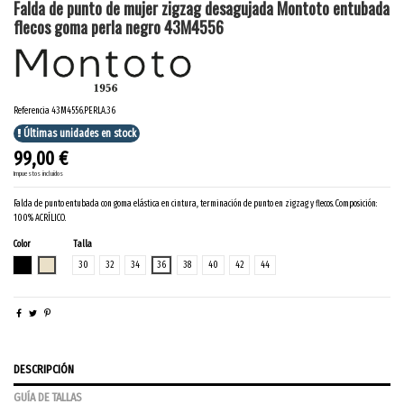
Falda de punto de mujer zigzag desagujada Montoto entubada
flecos goma perla negro 43M4556
Referencia
43M4556.PERLA.36
Últimas unidades en stock
99,00 €
Impuestos incluidos
Falda de punto entubada con goma elástica en cintura, terminación de punto en zigzag y flecos. Composición:
100% ACRÍLICO.
Color
Talla
NEGRO
PERLA
30
32
34
36
38
40
42
44
DESCRIPCIÓN
GUÍA DE TALLAS