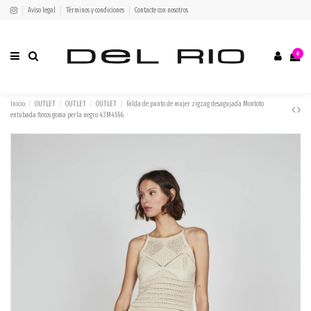
Aviso legal
Términos y condiciones
Contacte con nosotros
0
Inicio
OUTLET
OUTLET
OUTLET
Falda de punto de mujer zigzag desagujada Montoto
entubada flecos goma perla negro 43M4556