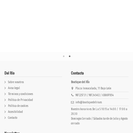
Del Río
Contacta
Sobre nosotros
Boutique del RÍo
Aviso legal
Plaza Inmaculada, 11 Bajo León
Términos y condiciones
987225731 / 987245412 / 658697854
Política de Privacidad
info@boutiquedelrio.es
Política de cookies
Nuestro horario es: De L a S 10:15 a 14:00 / 17:00 a
Accesibilidad
20:30
Contacto
Domingos Cerrado / Sábados tarde de Julio y Agosto
cerrado