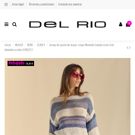
Aviso legal
Términos y condiciones
Contacte con nosotros
0
Inicio
MUJER
ROPA
JERSEY
Jersey de punto de mujer rayas Montoto listado cinta hilo
tostados azules 63M2372
-34,50 €