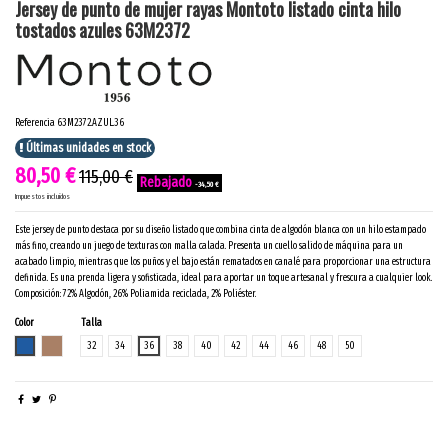
Jersey de punto de mujer rayas Montoto listado cinta hilo
tostados azules 63M2372
Referencia
63M2372.AZUL.36
Últimas unidades en stock
80,50 €
115,00 €
-34,50 €
Impuestos incluidos
Este jersey de punto destaca por su diseño listado que combina cinta de algodón blanca con un hilo estampado
más fino, creando un juego de texturas con malla calada. Presenta un cuello salido de máquina para un
acabado limpio, mientras que los puños y el bajo están rematados en canalé para proporcionar una estructura
definida. Es una prenda ligera y sofisticada, ideal para aportar un toque artesanal y frescura a cualquier look.
Composición: 72% Algodón, 26% Poliamida reciclada, 2% Poliéster.
Color
Talla
AZUL
TOSTADO
32
34
36
38
40
42
44
46
48
50