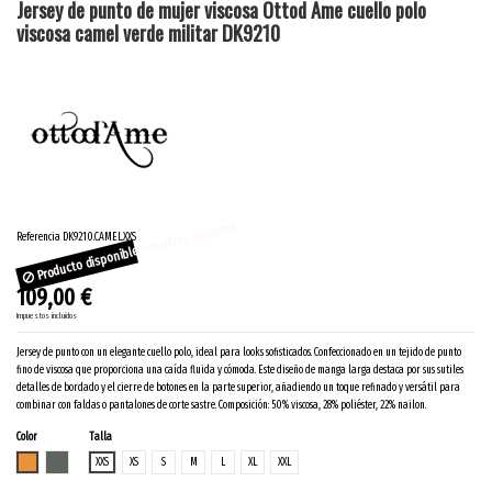
Jersey de punto de mujer viscosa Ottod Ame cuello polo
viscosa camel verde militar DK9210
Producto disponible con otras opciones
Referencia
DK9210.CAMEL.XXS
109,00 €
Impuestos incluidos
Jersey de punto con un elegante cuello polo, ideal para looks sofisticados. Confeccionado en un tejido de punto
fino de viscosa que proporciona una caída fluida y cómoda. Este diseño de manga larga destaca por sus sutiles
detalles de bordado y el cierre de botones en la parte superior, añadiendo un toque refinado y versátil para
combinar con faldas o pantalones de corte sastre. Composición: 50% viscosa, 28% poliéster, 22% nailon.
Color
Talla
CAMEL
MILITAR
XXS
XS
S
M
L
XL
XXL