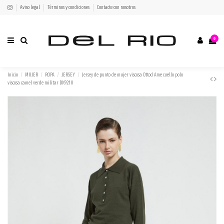
Aviso legal
Términos y condiciones
Contacte con nosotros
0
Inicio
MUJER
ROPA
JERSEY
Jersey de punto de mujer viscosa Ottod Ame cuello polo
viscosa camel verde militar DK9210