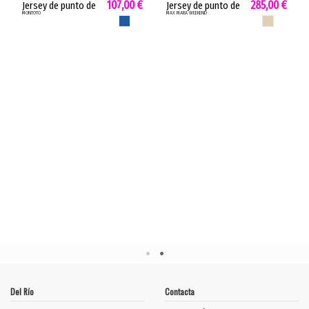
107,00 €
285,00 €
Jersey de punto de
Jersey de punto de
MONTOTO
MAX MARA WEEKEND
mujer mouliné
mujer Yard Max
AZUL
BEIGE
Montoto multicolor
Mara pura lana
mangas contraste
virgen beige YARD
azul lima lila...
L
Del Río
Contacta