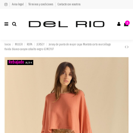
Aviso legal
Términos y condiciones
Contacte con nosotros
0
Inicio
MUJER
ROPA
JERSEY
Jersey de punto de mujer capa Montoto corto murciélago
fluida blanco canyon cobalto negro 63M2107
-26,70 €