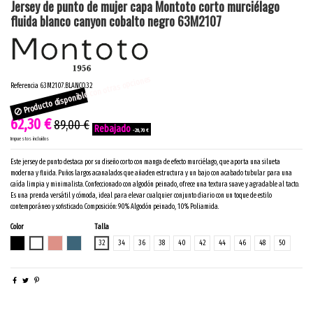
Jersey de punto de mujer capa Montoto corto murciélago
fluida blanco canyon cobalto negro 63M2107
Producto disponible con otras opciones
Referencia
63M2107.BLANCO.32
62,30 €
89,00 €
-26,70 €
Impuestos incluidos
Este jersey de punto destaca por su diseño corto con manga de efecto murciélago, que aporta una silueta
moderna y fluida. Puños largos acanalados que añaden estructura y un bajo con acabado tubular para una
caída limpia y minimalista. Confeccionado con algodón peinado, ofrece una textura suave y agradable al tacto.
Es una prenda versátil y cómoda, ideal para elevar cualquier conjunto diario con un toque de estilo
contemporáneo y sofisticado. Composición: 90% Algodón peinado, 10% Poliamida.
Color
Talla
NEGRO
BLANCO
CANYON
COBALTO
32
34
36
38
40
42
44
46
48
50