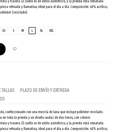
tera y trasera. El cuello es de estilo asimétrico, y la prenda está rematada
ieza refinada y llamativa, ideal para el día a día. Composición: 40% acrílico,
liéster (reciclado).
XS
S
M
L
XL
XXL
o
E TALLAS
PLAZO DE ENVÍO Y ENTREGA
IOS
ado, confeccionado con una mezcla de lana que incluye poliéster reciclado.
a en toda la prenda y un diseño audaz de dos tonos, con colores
tera y trasera. El cuello es de estilo asimétrico, y la prenda está rematada
ieza refinada y llamativa, ideal para el día a día. Composición: 40% acrílico,