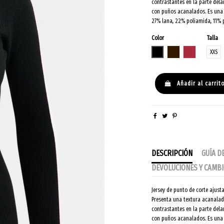
contrastantes en la parte delan
con puños acanalados. Es una p
27% lana, 22% poliamida, 11% po
Color
Talla
NEGRO
MARRON
GRANATE
XXS
Añadir al carrit
DESCRIPCIÓN
GUÍA D
DEVOLUCIONES Y CAMB
Jersey de punto de corte ajust
Presenta una textura acanalad
contrastantes en la parte delan
con puños acanalados. Es una p