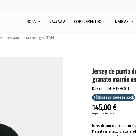
CALZADO
ROPA
COMPLEMENTOS
MARCAS
dos tonos granate marrón negro IFFORT
Jersey de punto d
granate marrón n
Referencia
IFFORT.NEGRO.L
Últimas unidades en stock
145,00 €
Impuestos incluidos
Jersey de punto de corte ajust
Presenta una textura acanalad