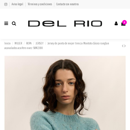
Aviso legal
Términos y condiciones
Contacte con nosotros
0
Inicio
MUJER
ROPA
JERSEY
Jersey de punto de mujer trenza Montoto clásico ranglan
acanalados acuifero nuez 58M2380