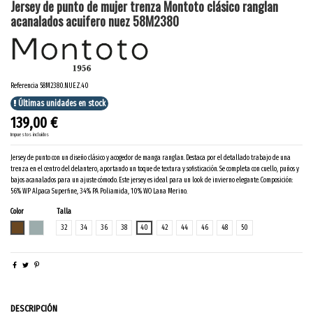
Jersey de punto de mujer trenza Montoto clásico ranglan
acanalados acuifero nuez 58M2380
Referencia
58M2380.NUEZ.40
Últimas unidades en stock
139,00 €
Impuestos incluidos
Jersey de punto con un diseño clásico y acogedor de manga ranglan. Destaca por el detallado trabajo de una
trenza en el centro del delantero, aportando un toque de textura y sofisticación. Se completa con cuello, puños y
bajos acanalados para un ajuste cómodo. Este jersey es ideal para un look de invierno elegante. Composición:
56% WP Alpaca Superfine, 34% PA Poliamida, 10% WO Lana Merino.
Color
Talla
NUEZ
ACUIFERO
32
34
36
38
40
42
44
46
48
50
DESCRIPCIÓN