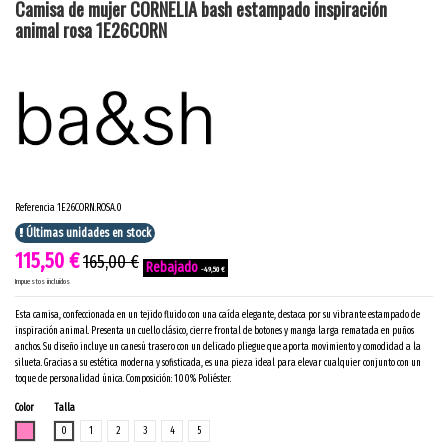
Camisa de mujer CORNELIA bash estampado inspiración
animal rosa 1E26CORN
Referencia
1E26CORN.ROSA.0
Últimas unidades en stock
115,50 €
165,00 €
-49,50 €
Impuestos incluidos
Esta camisa, confeccionada en un tejido fluido con una caída elegante, destaca por su vibrante estampado de
inspiración animal. Presenta un cuello clásico, cierre frontal de botones y manga larga rematada en puños
anchos. Su diseño incluye un canesú trasero con un delicado pliegue que aporta movimiento y comodidad a la
silueta. Gracias a su estética moderna y sofisticada, es una pieza ideal para elevar cualquier conjunto con un
toque de personalidad única. Composición: 100% Poliéster.
Color
Talla
ROSA
0
1
2
3
4
5