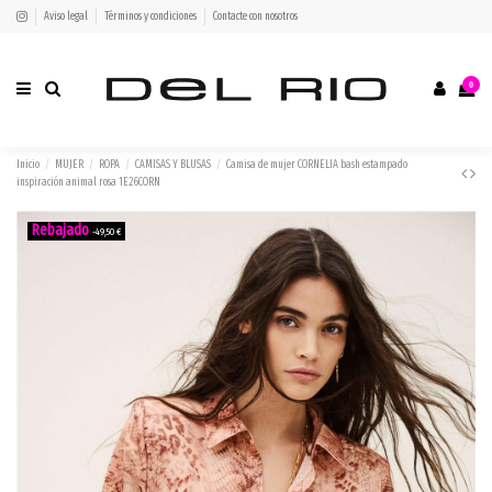
Aviso legal
Términos y condiciones
Contacte con nosotros
0
Inicio
MUJER
ROPA
CAMISAS Y BLUSAS
Camisa de mujer CORNELIA bash estampado
inspiración animal rosa 1E26CORN
-49,50 €