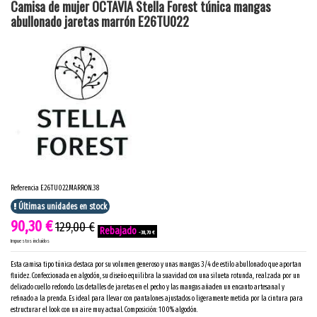
Camisa de mujer OCTAVIA Stella Forest túnica mangas
abullonado jaretas marrón E26TU022
Referencia
E26TU022.MARRON.38
Últimas unidades en stock
90,30 €
129,00 €
-38,70 €
Impuestos incluidos
Esta camisa tipo túnica destaca por su volumen generoso y unas mangas 3/4 de estilo abullonado que aportan
fluidez. Confeccionada en algodón, su diseño equilibra la suavidad con una silueta rotunda, realzada por un
delicado cuello redondo. Los detalles de jaretas en el pecho y las mangas añaden un encanto artesanal y
refinado a la prenda. Es ideal para llevar con pantalones ajustados o ligeramente metida por la cintura para
estructurar el look con un aire muy actual. Composición: 100% algodón.