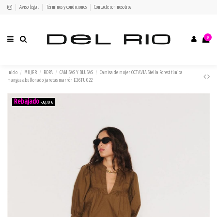
Aviso legal
Términos y condiciones
Contacte con nosotros
0
Inicio
MUJER
ROPA
CAMISAS Y BLUSAS
Camisa de mujer OCTAVIA Stella Forest túnica
mangas abullonado jaretas marrón E26TU022
-38,70 €