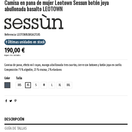
Camisa en pana de mujer Leotown Sessun botón joya
abullonada basalto LEOTOWN
Referencia
LEOTOWN.BASALTO.XS
Últimas unidades en stock
190,00 €
Impuestos incluidos
Camisa de pana, efecto mil rayas, manga abullonada tres cuartos, cierre con botones y botón joya en cuello.
Composición: 75 % algodón, 23 % viscosa, 2 % elastano.
Color
Talla
BASALTO
XXS
XS
S
M
L
XL
XXL
DESCRIPCIÓN
GUÍA DE TALLAS