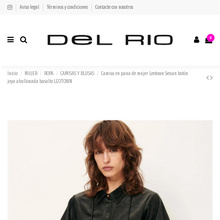
Aviso legal
Términos y condiciones
Contacte con nosotros
0
Inicio
MUJER
ROPA
CAMISAS Y BLUSAS
Camisa en pana de mujer Leotown Sessun botón
joya abullonada basalto LEOTOWN