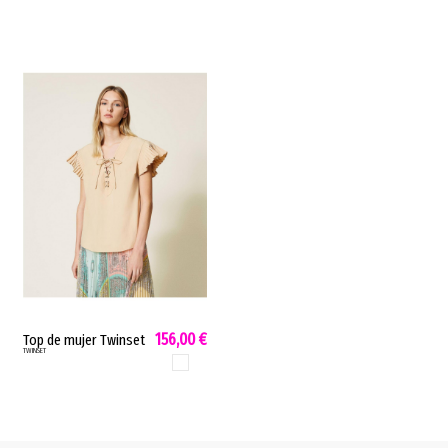
156,00 €
Top de mujer Twinset
TWINSET
blanco popelin de
BLANCO
algodon 221TP2304