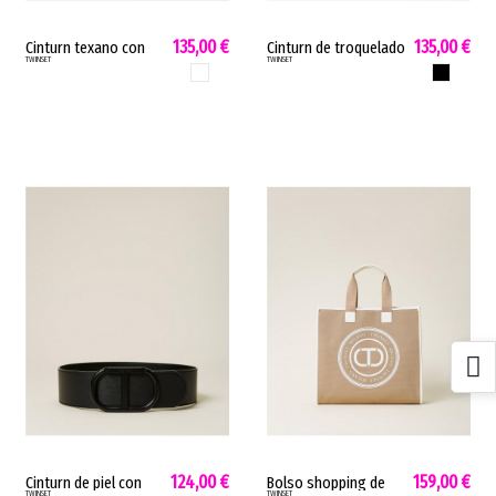
135,00 €
135,00 €
Cinturn texano con
Cinturn de troquelado
TWINSET
TWINSET
hebilla Twinset
Twinset
BLANCO
NEGRO
124,00 €
159,00 €
Cinturn de piel con
Bolso shopping de
TWINSET
TWINSET