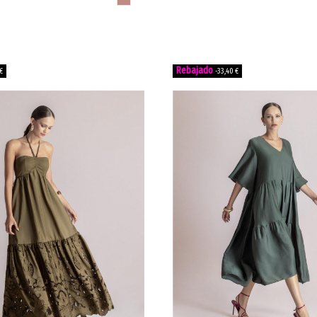
€
-33,40 €