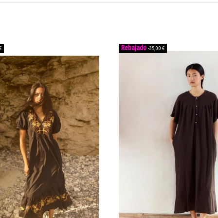
€
-35,00 €