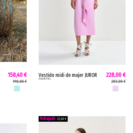
158,40 €
228,00 €
Vestido midi de mujer JUROR
ESSENTIEL
Essentiel sin tirantes varillas
198,00 €
285,00 €
rosa claro JUROR
MENTA CHICLE
ROSA CLARO
-33,60 €