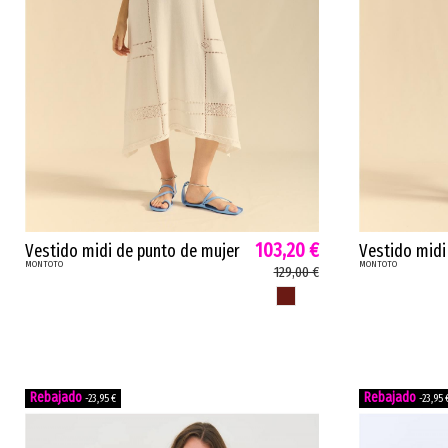
103,20 €
Vestido midi de punto de mujer
Vestido midi
MONTOTO
MONTOTO
polilla Montoto tirantes evasé
Montoto tira
129,00 €
calados latte rosa...
natural viole
ROSA ANTIGUO
-23,95 €
-23,95 