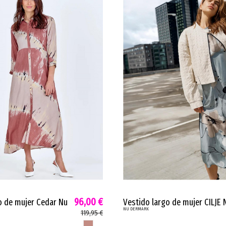
96,00 €
o de mujer Cedar Nu
Vestido largo de mujer CILJE 
NU DERMARK
al botones marsala
estampado único viscosa azul
119,95 €
menta marsala 8718-23
MARSALA