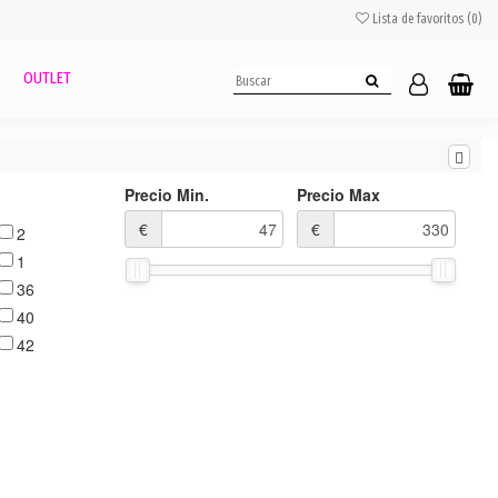
Lista de favoritos (
0
)
OUTLET
Precio Min.
Precio Max
€
€
2
1
36
40
42
44
38