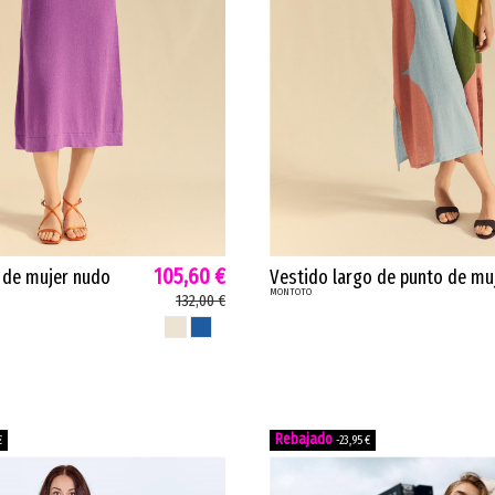
105,60 €
 de mujer nudo
Vestido largo de punto de mu
MONTOTO
nte anudado lino
intarsia Montoto lino tirantes
132,00 €
ta azul 63M4130
geométricos sky azul...
NATURAL
AZUL
€
-23,95 €