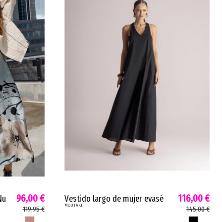
96,00 €
116,00 €
Nu
Vestido largo de mujer evasé
MOUTAKI
Moutaki inspiración minimalista
119,95 €
145,00 €
cremallera negro 260781
MARSALA
NEGRO