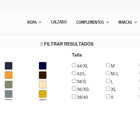
CALZADO
ROPA
COMPLEMENTOS
MARCAS
FILTRAR RESULTADOS
Talla
44/XL
M
42/L
M-L
38/S
L
36/XS
XL
38/40
0
U
32
XS
34
S
3