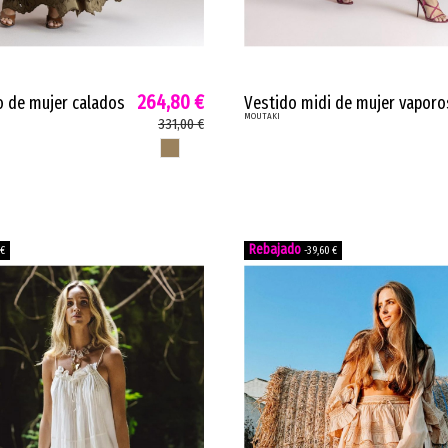
264,80 €
o de mujer calados
Vestido midi de mujer vapor
MOUTAKI
incados bordados
Moutaki manga corta
331,00 €
arrón claro
murciélago kaki sandía 26074
MARRON CLARO
 €
-39,60 €