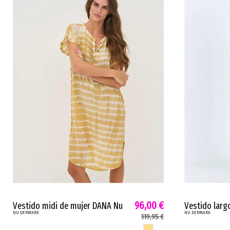
96,00 €
Vestido midi de mujer DANA Nu
Vestido larg
NU DERMARK
NU DERMARK
túnica viscosa fluida amarillo
cierre front
119,95 €
rosa 8809-26
8747-24
AMARILLO SUN