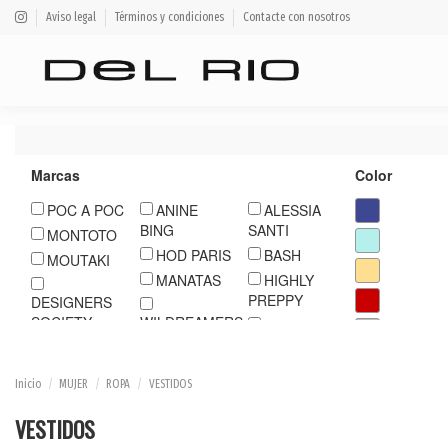
Aviso legal
Términos y condiciones
Contacte con nosotros
Marcas
Color
POC A POC
ANINE
ALESSIA
BING
SANTI
MONTOTO
HOD PARIS
BASH
MOUTAKI
MANATAS
HIGHLY
PREPPY
DESIGNERS
SOCIETY
WILDREAMERS
IS COMING
LIU JO
LOLITAS
MOS MOSH
ESSENTIEL
NU
OTTODAME
Inicio
MUJER
ROPA
VESTIDOS
DERMARK
MAX MARA
REPLAY
WEEKEND
STELLA
VESTIDOS
FOREST
SESSUN