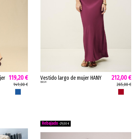
119,20 €
212,00 €
jer
Vestido largo de mujer HANY
BASH
bash viscosa espalda
149,00 €
265,00 €
descubierta berenjena 1E26HANY
AZUL
BERENJENA
-29,00 €