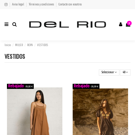
Aviso legal
Términos y condiciones
Contacte con nosotros
0
Inicio
MUJER
ROPA
VESTIDOS
VESTIDOS
Seleccionar
48
-39,80 €
-39,99 €