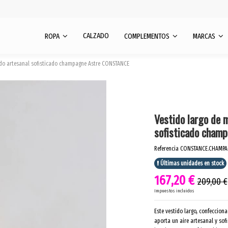
CALZADO
ROPA
COMPLEMENTOS
MARCAS
ado artesanal sofisticado champagne Astre CONSTANCE
Vestido largo de 
sofisticado cham
Referencia
CONSTANCE.CHAMPA
Últimas unidades en stock
167,20 €
209,00 €
Impuestos incluidos
Este vestido largo, confeccio
aporta un aire artesanal y sof