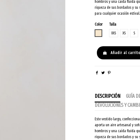
hombros y una caída fluida qu
riqueza de sus bordados y su s
para cualquier ocasión estiva
Color
Talla
CHAMPAGNE
XXS
XS
S
Añadir al carrit
DESCRIPCIÓN
GUÍA D
DEVOLUCIONES Y CAMB
Este vestido largo, confeccio
aporta un aire artesanal y sof
hombros y una caída fluida qu
riqueza de sus bordados y su s