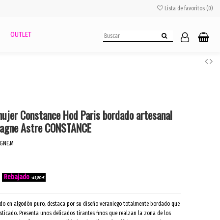
Lista de favoritos (
0
)
OUTLET
mujer Constance Hod Paris bordado artesanal
pagne Astre CONSTANCE
GNE.M
-41,80 €
nado en algodón puro, destaca por su diseño veraniego totalmente bordado que
isticado. Presenta unos delicados tirantes finos que realzan la zona de los