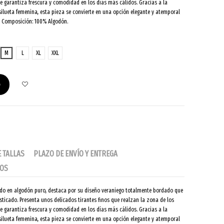
e garantiza frescura y comodidad en los días más cálidos. Gracias a la
ilueta femenina, esta pieza se convierte en una opción elegante y atemporal
l. Composición: 100% Algodón.
M
L
XL
XXL
o
E TALLAS
PLAZO DE ENVÍO Y ENTREGA
IOS
nado en algodón puro, destaca por su diseño veraniego totalmente bordado que
isticado. Presenta unos delicados tirantes finos que realzan la zona de los
e garantiza frescura y comodidad en los días más cálidos. Gracias a la
ilueta femenina, esta pieza se convierte en una opción elegante y atemporal