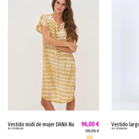
96,00 €
Vestido midi de mujer DANA Nu
Vestido larg
NU DERMARK
NU DERMARK
túnica viscosa fluida amarillo
cierre front
119,95 €
rosa 8809-26
8747-24
AMARILLO SUN