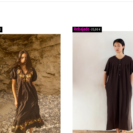
€
-35,00 €