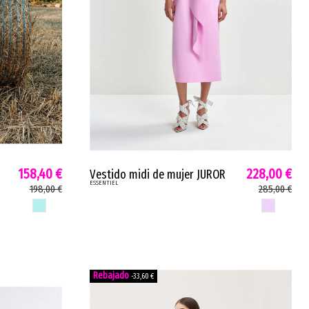
158,40 €
228,00 €
Vestido midi de mujer JUROR
ESSENTIEL
Essentiel sin tirantes varillas
198,00 €
285,00 €
rosa claro JUROR
MENTA CHICLE
ROSA CLARO
-33,60 €