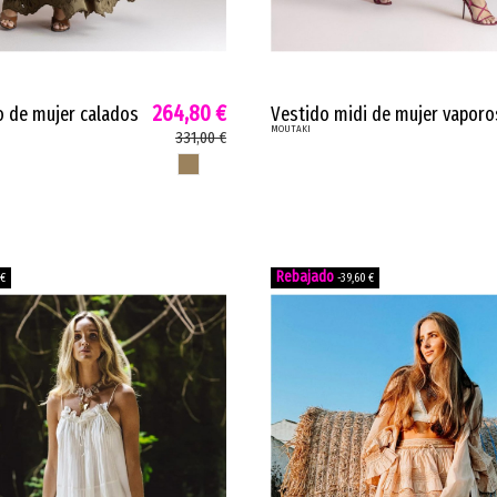
264,80 €
o de mujer calados
Vestido midi de mujer vapor
MOUTAKI
incados bordados
Moutaki manga corta
331,00 €
arrón claro
murciélago kaki sandía 26074
MARRON CLARO
 €
-39,60 €