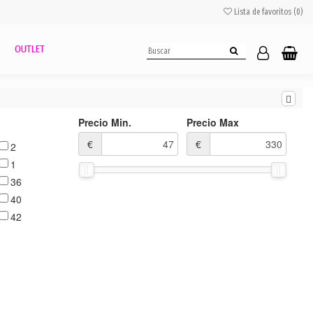
Lista de favoritos (
0
)
OUTLET
Precio Min.
Precio Max
€
€
2
1
36
40
42
44
38