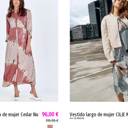
96,00 €
o de mujer Cedar Nu
Vestido largo de mujer CILJE 
NU DERMARK
al botones marsala
estampado único viscosa azul
119,95 €
menta marsala 8718-23
MARSALA