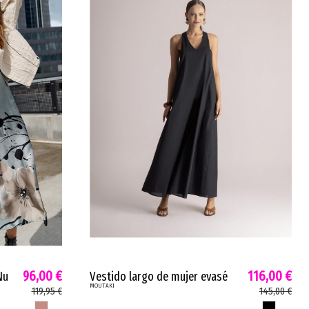
96,00 €
116,00 €
Nu
Vestido largo de mujer evasé
MOUTAKI
Moutaki inspiración minimalista
119,95 €
145,00 €
cremallera negro 260781
MARSALA
NEGRO