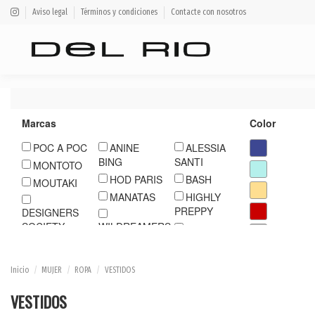
Aviso legal
Términos y condiciones
Contacte con nosotros
Marcas
Color
POC A POC
ANINE
ALESSIA
BING
SANTI
MONTOTO
HOD PARIS
BASH
MOUTAKI
MANATAS
HIGHLY
PREPPY
DESIGNERS
SOCIETY
WILDREAMERS
IS COMING
LIU JO
LOLITAS
MOS MOSH
ESSENTIEL
NU
OTTODAME
Inicio
MUJER
ROPA
VESTIDOS
DERMARK
MAX MARA
REPLAY
WEEKEND
STELLA
VESTIDOS
FOREST
SESSUN