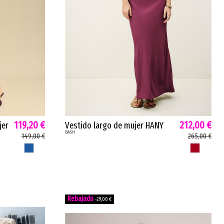
119,20 €
212,00 €
jer
Vestido largo de mujer HANY
BASH
bash viscosa espalda
149,00 €
265,00 €
descubierta berenjena 1E26HANY
AZUL
BERENJENA
-29,00 €