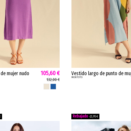
105,60 €
 de mujer nudo
Vestido largo de punto de mu
MONTOTO
nte anudado lino
intarsia Montoto lino tirantes
132,00 €
ta azul 63M4130
geométricos sky azul...
NATURAL
AZUL
€
-23,95 €