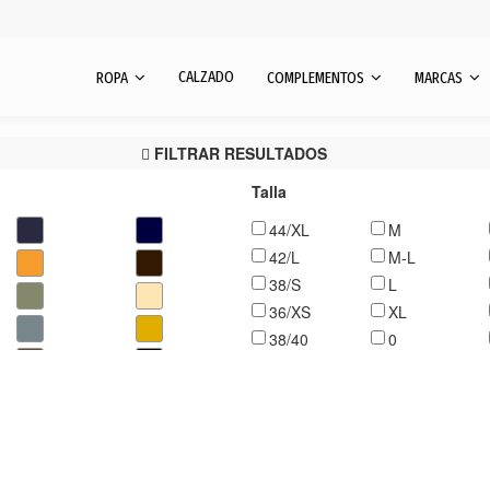
CALZADO
ROPA
COMPLEMENTOS
MARCAS
FILTRAR RESULTADOS
Talla
44/XL
M
42/L
M-L
38/S
L
36/XS
XL
38/40
0
U
32
XS
34
S
3