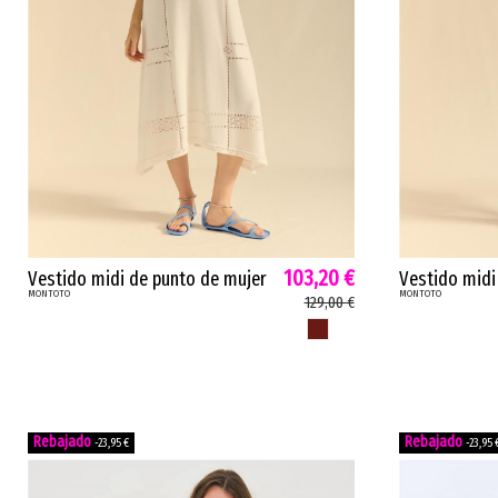
103,20 €
Vestido midi de punto de mujer
Vestido midi
MONTOTO
MONTOTO
polilla Montoto tirantes evasé
Montoto tira
129,00 €
calados latte rosa...
natural viole
ROSA ANTIGUO
-23,95 €
-23,95 