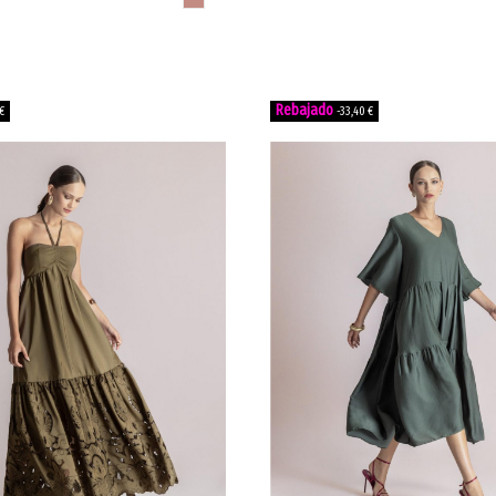
€
-33,40 €