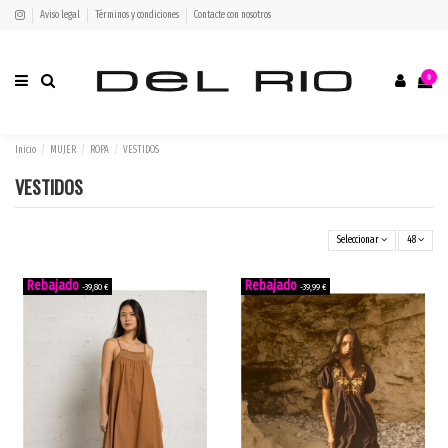
Aviso legal
Términos y condiciones
Contacte con nosotros
0
Inicio
MUJER
ROPA
VESTIDOS
VESTIDOS
Seleccionar
48
-39,80 €
-39,99 €