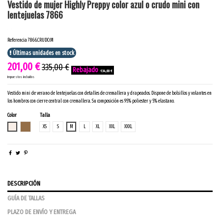
Vestido de mujer Highly Preppy color azul o crudo mini con
lentejuelas 7866
Referencia
7866.CRUDO.M
Últimas unidades en stock
201,00 €
335,00 €
-134,00 €
Impuestos incluidos
Vestido mini de verano de lentejuelas con detalles de cremallera y drapeados. Dispone de bolsillos y volantes en
los hombros con cierre central con cremallera. Su composición es 95% poliester y 5% elastano.
Color
Talla
CRUDO
CARAMELO
XS
S
M
L
XL
XXL
XXXL
DESCRIPCIÓN
GUÍA DE TALLAS
PLAZO DE ENVÍO Y ENTREGA