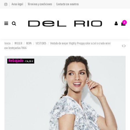
Aviso legal
Términos y condiciones
Contacte con nosotros
0
Inicio
MUJER
ROPA
VESTIDOS
Vestido de mujer Highly Preppy color azul o crudo mini
con lentejuelas 7866
-134,00 €