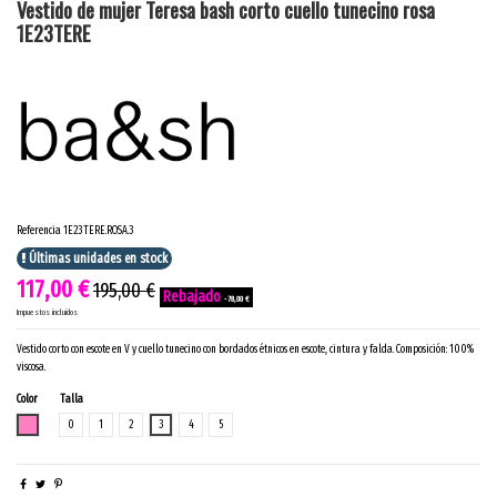
Vestido de mujer Teresa bash corto cuello tunecino rosa
1E23TERE
Referencia
1E23TERE.ROSA.3
Últimas unidades en stock
117,00 €
195,00 €
-78,00 €
Impuestos incluidos
Vestido corto con escote en V y cuello tunecino con bordados étnicos en escote, cintura y falda. Composición: 100%
viscosa.
Color
Talla
ROSA
0
1
2
3
4
5