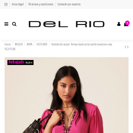
Aviso legal
Términos y condiciones
Contacte con nosotros
0
Inicio
MUJER
ROPA
VESTIDOS
Vestido de mujer Teresa bash corto cuello tunecino rosa
1E23TERE
-78,00 €